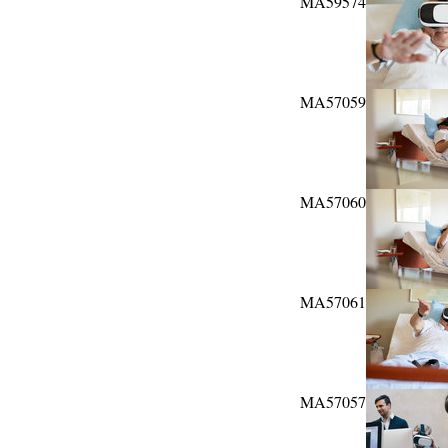
MA59574
MA57059
MA57060
MA57061
MA57057