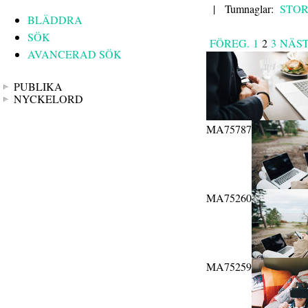
|
Tumnaglar:
STO
BLÄDDRA
SÖK
FÖREG.
1
2
3
NÄS
AVANCERAD SÖK
PUBLIKA
NYCKELORD
MA75787
MA75260
MA75259