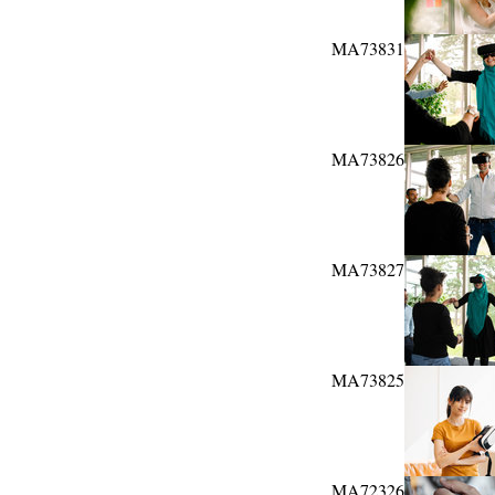
MA73831
MA73826
MA73827
MA73825
MA72326