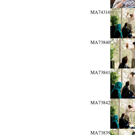
MA74316
MA73840
MA73841
MA73842
MA73839