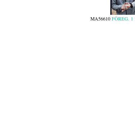
MA56610
FÖREG.
1