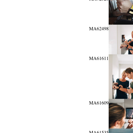
MA62498
MA61611
MA61609
MA61535