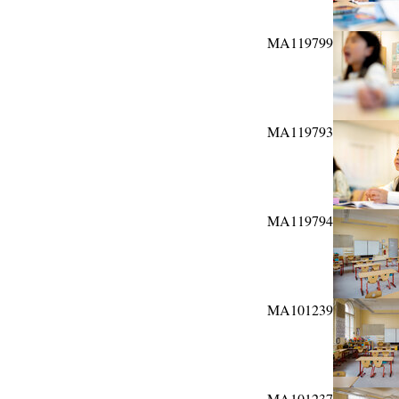
MA119799
MA119793
MA119794
MA101239
MA101237