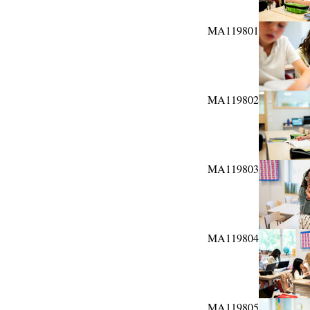
MA119801
MA119802
MA119803
MA119804
MA119805