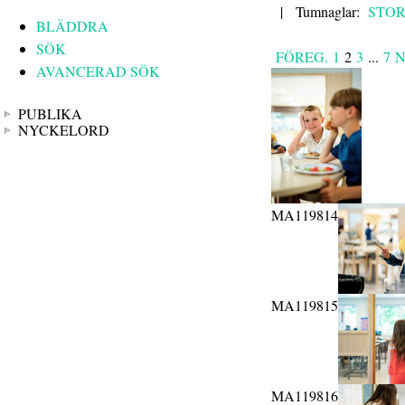
|
Tumnaglar:
STO
BLÄDDRA
SÖK
FÖREG.
1
2
3
...
7
N
AVANCERAD SÖK
PUBLIKA
NYCKELORD
MA119814
MA119815
MA119816