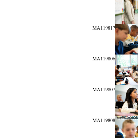
MA119817
MA119806
MA119807
MA119808