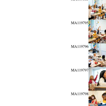
MA119795
MA119796
MA119797
MA119798