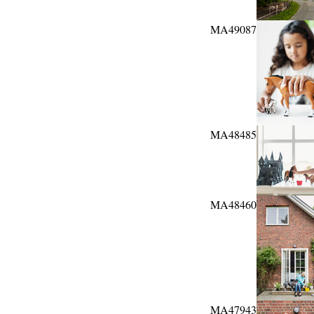
MA49087
MA48485
MA48460
MA47943