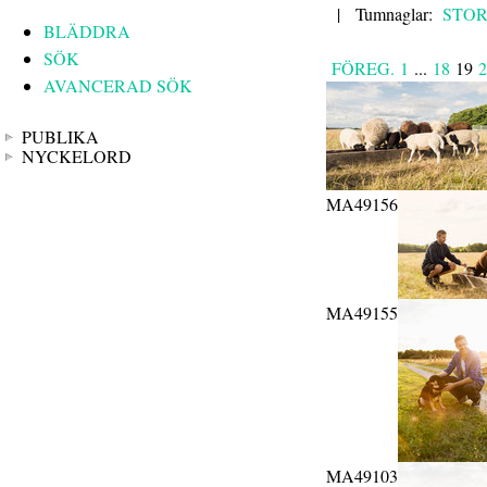
|
Tumnaglar:
STO
BLÄDDRA
SÖK
FÖREG.
1
...
18
19
2
AVANCERAD SÖK
PUBLIKA
NYCKELORD
MA49156
MA49155
MA49103