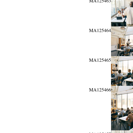
MA125463
MA125464
MA125465
MA125466