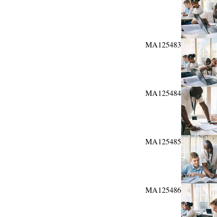
MA125483
MA125484
MA125485
MA125486