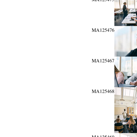
MA125476
MA125467
MA125468
MA125469