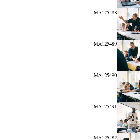
MA125488
MA125489
MA125490
MA125491
MA125482