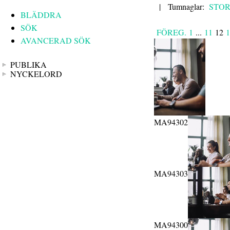
|
Tumnaglar:
STO
BLÄDDRA
SÖK
FÖREG.
1
...
11
12
1
AVANCERAD SÖK
PUBLIKA
NYCKELORD
MA94302
MA94303
MA94300