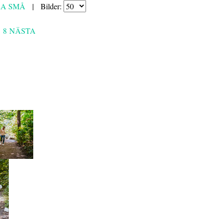
RA
SMÅ
|
Bilder:
.
8
NÄSTA