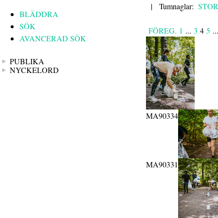
|
Tumnaglar:
STO
BLÄDDRA
SÖK
FÖREG.
1
...
3
4
5
..
AVANCERAD SÖK
PUBLIKA
NYCKELORD
MA90334
MA90331