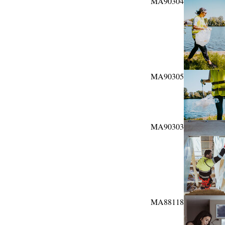
MA90304
MA90305
MA90303
MA88118