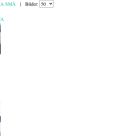
RA
SMÅ
|
Bilder:
TA