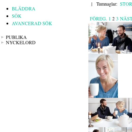
|
Tumnaglar:
STO
BLÄDDRA
SÖK
FÖREG.
1
2
3
NÄS
AVANCERAD SÖK
PUBLIKA
NYCKELORD