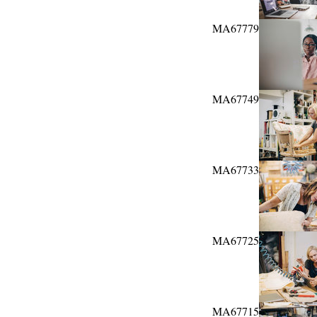
MA67779
MA67749
MA67733
MA67725
MA67715