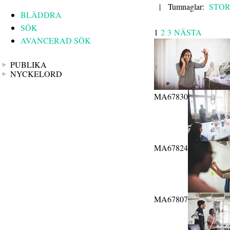
|
Tumnaglar:
STO
BLÄDDRA
SÖK
1
2
3
NÄSTA
AVANCERAD SÖK
PUBLIKA
NYCKELORD
MA67830
MA67824
MA67807