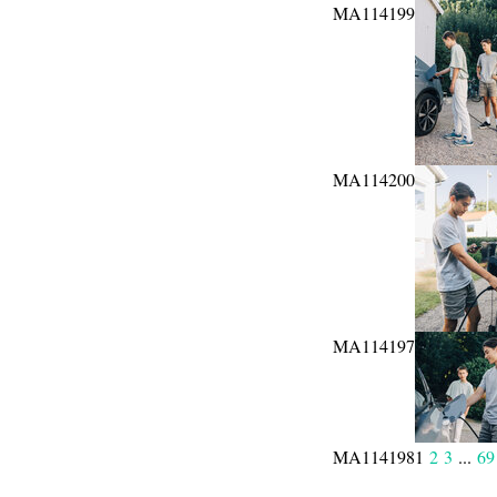
MA114199
MA114200
MA114197
MA114198
1
2
3
...
69