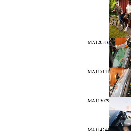
MA120316
MA115141
MA115079
MA114244