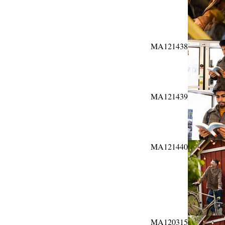
MA121438
MA121439
MA121440
MA120315