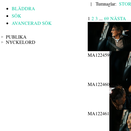
|
Tumnaglar:
STO
BLÄDDRA
SÖK
1
2
3
...
69
NÄSTA
AVANCERAD SÖK
PUBLIKA
NYCKELORD
MA122459
MA122460
MA122461