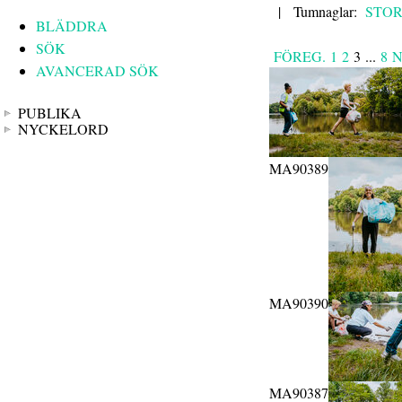
|
Tumnaglar:
STO
BLÄDDRA
SÖK
FÖREG.
1
2
3
...
8
N
AVANCERAD SÖK
PUBLIKA
NYCKELORD
MA90389
MA90390
MA90387